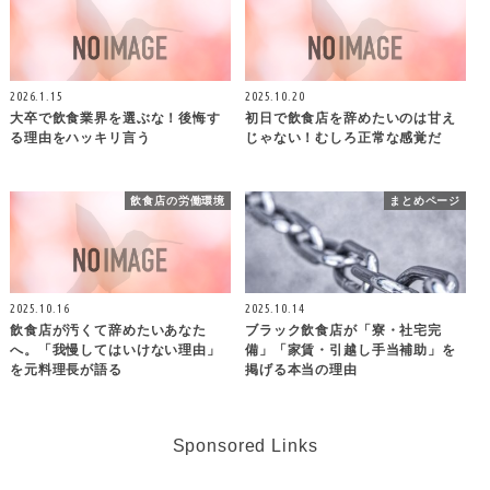
2026.1.15
2025.10.20
大卒で飲食業界を選ぶな！後悔す
初日で飲食店を辞めたいのは甘え
る理由をハッキリ言う
じゃない！むしろ正常な感覚だ
飲食店の労働環境
まとめページ
2025.10.16
2025.10.14
飲食店が汚くて辞めたいあなた
ブラック飲食店が「寮・社宅完
へ。「我慢してはいけない理由」
備」「家賃・引越し手当補助」を
を元料理長が語る
掲げる本当の理由
Sponsored Links