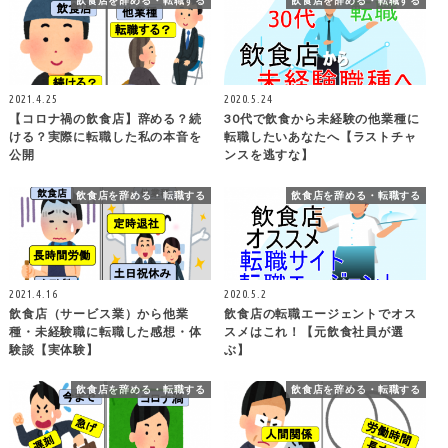
飲食店を辞める・転職する
飲食店を辞める・転職する
2021.4.25
2020.5.24
【コロナ禍の飲食店】辞める？続
30代で飲食から未経験の他業種に
ける？実際に転職した私の本音を
転職したいあなたへ【ラストチャ
公開
ンスを逃すな】
飲食店を辞める・転職する
飲食店を辞める・転職する
2021.4.16
2020.5.2
飲食店（サービス業）から他業
飲食店の転職エージェントでオス
種・未経験職に転職した感想・体
スメはこれ！【元飲食社員が選
験談【実体験】
ぶ】
飲食店を辞める・転職する
飲食店を辞める・転職する