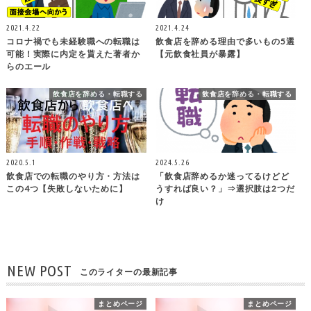
2021.4.22
2021.4.24
コロナ禍でも未経験職への転職は
飲食店を辞める理由で多いもの5選
可能！実際に内定を貰えた著者か
【元飲食社員が暴露】
らのエール
飲食店を辞める・転職する
飲食店を辞める・転職する
2020.5.1
2024.5.26
飲食店での転職のやり方・方法は
「飲食店辞めるか迷ってるけどど
この4つ【失敗しないために】
うすれば良い？」⇒選択肢は2つだ
け
NEW POST
このライターの最新記事
まとめページ
まとめページ