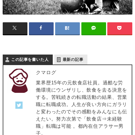
この記事を書いた人
最新の記事
クマログ
業界歴15年の元飲食店社員。過酷な労
働環境にウンザリし、飲食を去る決意を
する。苦戦続きの転職活動の結果、営業
職に転職成功。人生が良い方向にガラリ
と変わったのでその感動をみんなにも伝
えたい。努力次第で「飲食店⇒未経験
職」転職は可能 。都内在住アラサー男
子。