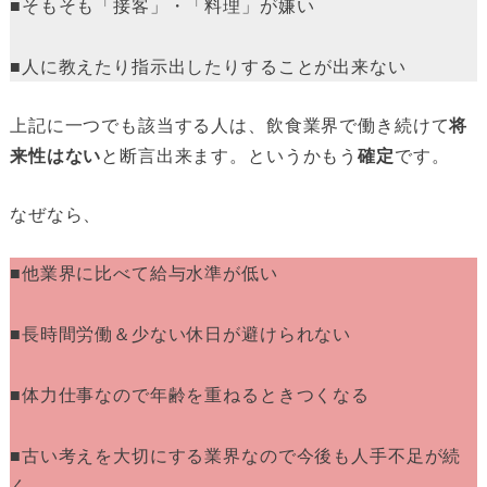
■そもそも「接客」・「料理」が嫌い
■人に教えたり指示出したりすることが出来ない
上記に一つでも該当する人は、飲食業界で働き続けて
将
来性はない
と断言出来ます。というかもう
確定
です。
なぜなら、
■他業界に比べて給与水準が低い
■長時間労働＆少ない休日が避けられない
■体力仕事なので年齢を重ねるときつくなる
■古い考えを大切にする業界なので今後も人手不足が続
く