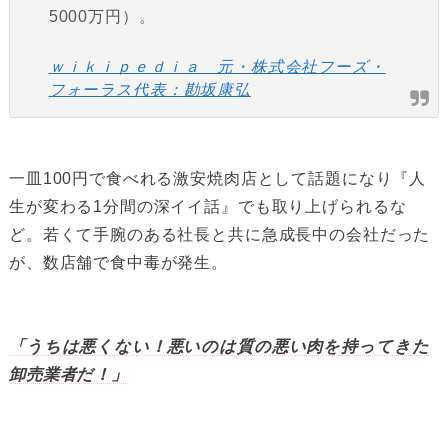
5000万円）。
ｗｉｋｉｐｅｄｉａ 元・株式会社フーズ・
フォーラス代表：勘坂康弘
一皿100円で食べれる激安焼肉店として話題になり『人
生が変わる1分間の深イイ話』でも取り上げられるな
ど。若くて手腕のある社長と共に急成長中の会社だった
が、数店舗で食中毒が発生。
「うちは悪くない！悪いのは質の悪い肉を持ってきた
卸売業者だ！」