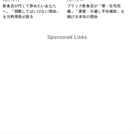
飲食店が汚くて辞めたいあなた
ブラック飲食店が「寮・社宅完
へ。「我慢してはいけない理由」
備」「家賃・引越し手当補助」を
を元料理長が語る
掲げる本当の理由
Sponsored Links