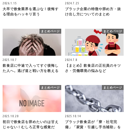
2026.1.15
2024.7.25
大卒で飲食業界を選ぶな！後悔す
ブラック企業の特徴や辞め方・抜
る理由をハッキリ言う
け出し方についてのまとめ
まとめページ
まとめページ
2025.10.7
2024.7.8
飲食店に中途で入ってすぐ後悔し
【まとめ】飲食店の正社員のキツ
た人へ。逃げ道と戦い方を教える
さ・労働環境の悩みなど
まとめページ
まとめページ
2025.10.20
2025.10.14
初日で飲食店を辞めたいのは甘え
ブラック飲食店が「寮・社宅完
じゃない！むしろ正常な感覚だ
備」「家賃・引越し手当補助」を