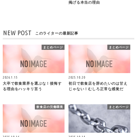
掲げる本当の理由
NEW POST
このライターの最新記事
まとめページ
まとめページ
2026.1.15
2025.10.20
大卒で飲食業界を選ぶな！後悔す
初日で飲食店を辞めたいのは甘え
る理由をハッキリ言う
じゃない！むしろ正常な感覚だ
飲食店の労働環境
まとめページ
2025.10.16
2025.10.14